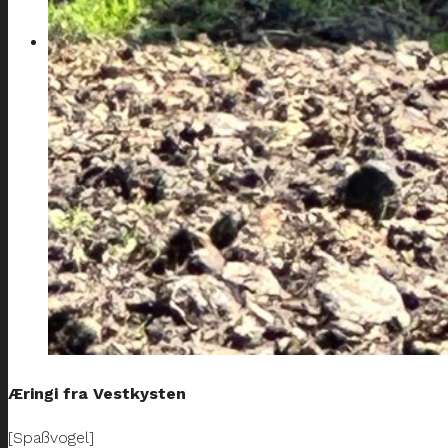
DEUTSCH
Dänisch
Englisch
Æringi fra Vestkysten
[Spaßvogel]