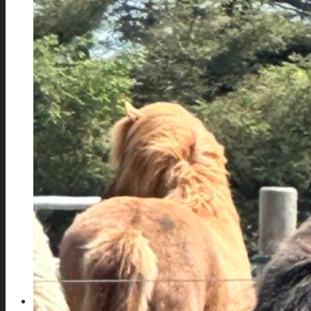
Über das Islandpferd
Unsere Islandpferde
Die Regenbogenbrücke
ZUCHT