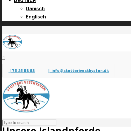
DEUTSCH
Dänisch
Englisch
75 25 58 53
info@stutterivestkysten.dk
Unsere Islandpferde